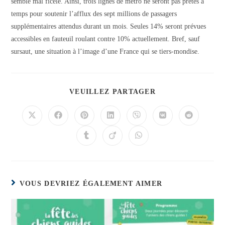
semble mal ficelé. Ainsi, trois lignes de métro ne seront pas prêtes à
temps pour soutenir l’afflux des sept millions de passagers
supplémentaires attendus durant un mois. Seules 14% seront prévues
accessibles en fauteuil roulant contre 10% actuellement. Bref, sauf
sursaut, une situation à l’image d’une France qui se tiers-mondise.
PARTAGER
VEUILLEZ PARTAGER
CE
CONTENU
Ouvrir
Ouvrir
Ouvrir
Ouvrir
Ouvrir
Ouvrir
Ouvrir
dans
dans
dans
dans
dans
dans
dans
une
une
une
une
une
une
une
Ouvrir
Ouvrir
Ouvrir
autre
autre
autre
autre
autre
autre
autre
dans
dans
dans
fenêtre
fenêtre
fenêtre
fenêtre
fenêtre
fenêtre
fenêtre
une
une
une
autre
autre
autre
fenêtre
fenêtre
fenêtre
VOUS DEVRIEZ ÉGALEMENT AIMER