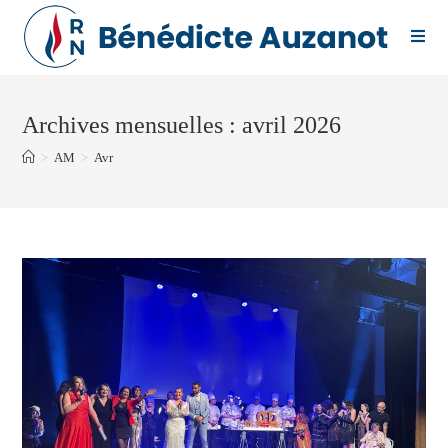
Skip
to
content
Archives mensuelles : avril 2026
>
AM
>
Avr