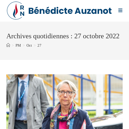
Skip
to
content
Archives quotidiennes : 27 octobre 2022
>
PM
>
Oct
>
27