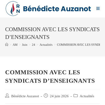
Skip
to
content
COMMISSION AVEC LES SYNDICATS
D’ENSEIGNANTS
>
AM
>
Juin
>
24
>
Actualités
>
COMMISSION AVEC LES SYNDICA
COMMISSION AVEC LES
SYNDICATS D’ENSEIGNANTS
Auteur/autrice
Publication
Post
Bénédicte Auzanot
24 juin 2026
Actualités
de
publiée :
category: