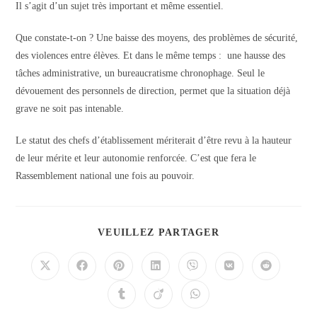
Il s’agit d’un sujet très important et même essentiel.
Que constate-t-on ? Une baisse des moyens, des problèmes de sécurité,
des violences entre élèves. Et dans le même temps : une hausse des
tâches administrative, un bureaucratisme chronophage. Seul le
dévouement des personnels de direction, permet que la situation déjà
grave ne soit pas intenable.
Le statut des chefs d’établissement mériterait d’être revu à la hauteur
de leur mérite et leur autonomie renforcée. C’est que fera le
Rassemblement national une fois au pouvoir.
PARTAGER
VEUILLEZ PARTAGER
CE
CONTENU
Ouvrir
Ouvrir
Ouvrir
Ouvrir
Ouvrir
Ouvrir
Ouvrir
dans
dans
dans
dans
dans
dans
dans
une
une
une
une
une
une
une
Ouvrir
Ouvrir
Ouvrir
autre
autre
autre
autre
autre
autre
autre
dans
dans
dans
fenêtre
fenêtre
fenêtre
fenêtre
fenêtre
fenêtre
fenêtre