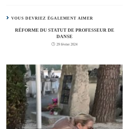
une
une
une
autre
autre
autre
fenêtre
fenêtre
fenêtre
VOUS DEVRIEZ ÉGALEMENT AIMER
RÉFORME DU STATUT DE PROFESSEUR DE
DANSE
29 février 2024