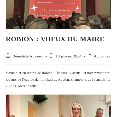
ROBION : VOEUX DU MAIRE
Auteur/autrice
Publication
Post
Bénédicte Auzanot
18 janvier 2024
Actualités
de
publiée :
category:
la
publication :
Vœux hier en mairie de Robion. Chaleureux accueil et notamment des
joueurs de l’équipe du motoball de Robion, champions de France Elite
2 2023. Merci à tous !